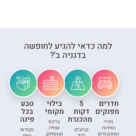
למה כדאי להגיע לחופשה
בדגניה ב'?
חדרים
5
בילוי
טבע
מפנקים
דקות
מקומי
בכל
מהכנרת
פינה
חדרי
בריכת
האירוח
שחיה
קרובים
נקודות
המאובזרים
(עונתית),
לכל
עניין