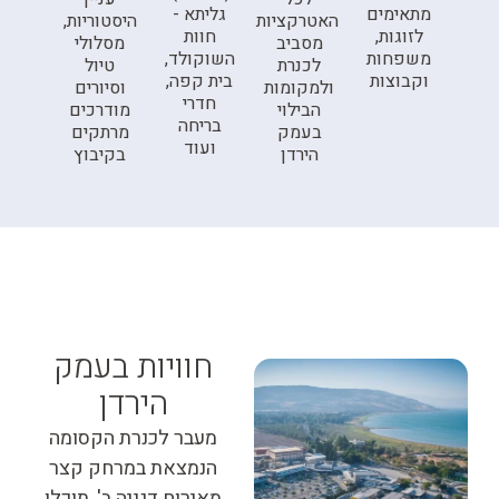
מתאימים
גליתא -
האטרקציות
היסטוריות,
לזוגות,
חוות
מסביב
מסלולי
משפחות
השוקולד,
לכנרת
טיול
וקבוצות
בית קפה,
ולמקומות
וסיורים
חדרי
הבילוי
מודרכים
בריחה
בעמק
מרתקים
ועוד
הירדן
בקיבוץ
חוויות בעמק
הירדן
מעבר לכנרת הקסומה
הנמצאת במרחק קצר
מאירוח דגניה ב', תוכלו