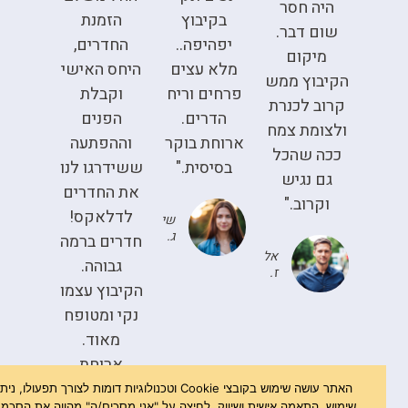
היה חסר
בקיבוץ
הזמנת
שום דבר.
יפהיפה..
החדרים,
מיקום
מלא עצים
היחס האישי
הקיבוץ ממש
פרחים וריח
וקבלת
קרוב לכנרת
הדרים.
הפנים
ולצומת צמח
ארוחת בוקר
וההפתעה
ככה שהכל
בסיסית."
ששידרגו לנו
גם נגיש
את החדרים
וקרוב."
לדלאקס!
שיר
ג.
חדרים ברמה
אלירן
גבוהה.
ז.
הקיבוץ עצמו
נקי ומטופח
מאוד.
ארוחת
האתר עושה שימוש בקובצי Cookie וטכנולוגיות דומות לצורך תפעולו, ניתוח
הבוקר
שימוש, התאמה אישית ושיווק. לחיצה על "אני מסכים/ה" מהווה את הסכמתך
קיבוצית עם
לשימוש כאמור. ניתן לשנות הגדרות או לקרוא מידע נוסף במדיניות הפרטיות.