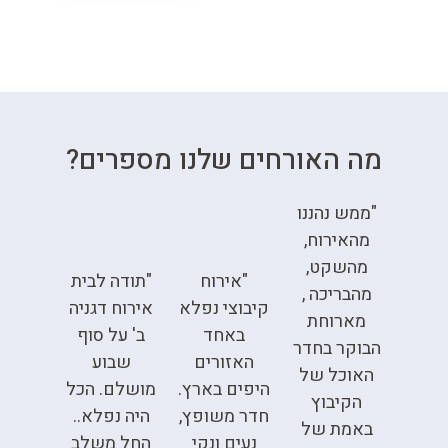
מה האורחים שלנו מספרים?
"ממש נהננו
מהאירוח,
מהשקט,
"אירוח
"תודה לבית
מהבריכה ,
קיבוצי נפלא
אירוח דגניה
מארוחת
באחד
ב' על סוף
הבוקר בחדר
האזורים
שבוע
האוכל של
היפים בארץ.
מושלם. הכל
הקיבוץ
חדר משופץ,
היה נפלא..
באמת של
נעים ונקי
החל משלב