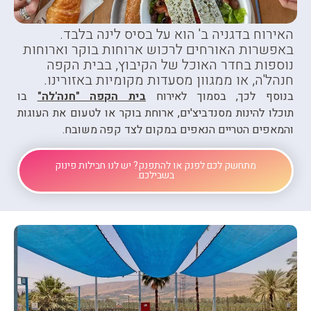
האירוח בדגניה ב' הוא על בסיס לינה בלבד.
באפשרות האורחים לרכוש ארוחות בוקר וארוחות
נוספות בחדר האוכל של הקיבוץ, בבית הקפה
חנהל'ה, או ממגוון מסעדות מקומיות באזורינו.
בנוסף לכך, בסמוך לאירוח
בית הקפה "חנה'לה"
בו
תוכלו
להינות מסנדביצ'ים, ארוחת בוקר או לטעום את העוגות
והמאפים הטריים הנאפים במקום לצד קפה משובח
.
מתחשק לכם לפנק או להתפנק? יש לנו חבילות פינוק
בשבילכם.