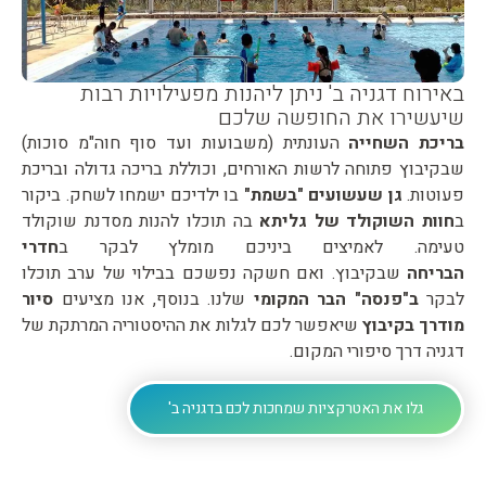
אירוח דגניה ב' ניתן ליהנות מפעילויות רבות
יעשירו את החופשה שלכם
ריכת השחייה
העונתית (משבועות ועד סוף חוה"מ סוכות)
בקיבוץ פתוחה לרשות האורחים, וכוללת בריכה גדולה ובריכת
עוטות.
גן שעשועים "בשמת"
בו ילדיכם ישמחו לשחק. ביקור
חוות השוקולד של גליתא
בה תוכלו להנות מסדנת שוקולד
עימה. לאמיצים ביניכם מומלץ לבקר ב
חדרי
בריחה
שבקיבוץ. ואם חשקה נפשכם בבילוי של ערב תוכלו
בקר
ב"פנסה" הבר המקומי
שלנו. בנוסף, אנו מציעים
סיור
ודרך בקיבוץ
שיאפשר לכם לגלות את ההיסטוריה המרתקת של
גניה דרך סיפורי המקום.
גלו את האטרקציות שמחכות לכם בדגניה ב'