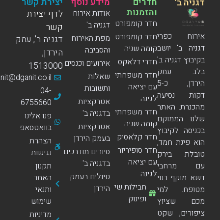
חדרים
מידע נוסף
יצירת קשר
דגניה ב'
והזמנות
אודות אירוח
לדף יצירת
חדר קומפורט
דגניה ב'
קשר
אירוח כפרי
חדר קומפורט
מפת האירוח
דגניה ב', עמק
דגניה ב' יושב
קומה שניה
והסביבה
הירדן,
בקיבוץ דגניה ב'
חדרי דלאקס
אירועים וכנסים
1513000
בלב עמק
חדר משפחתי
שאלות
dganit@dganit.co.il
הירדן, כ-5
עם יציאה
ותשובות
04-
דקות נסיעה
לגינה
אטרקציות
6755660
מהכנרת. האתר
חדר משפחתי
בדגניה ב'
פנו אלינו
שלנו הממוקם
קומה שניה
אטרקציות
בוואטסאפ
בכניסה לקיבוץ
חדר קלאסיק
בעמק הירדן
הצהרת
הוא פינת חמד,
חדר סופיריור
סיורים מודרכים
נגישות
טובלת בירק
עם יציאה
בדגניה ב'
עם מרחבי
תקנון
לגינה
טיולים בעמק
דשא מוקף בנוי
האתר
חבילות שי
הירדן
מטופח. למי
ותנאי
ופינוק
מכם שציוץ
שימוש
ציפורים, שקט
מדיניות