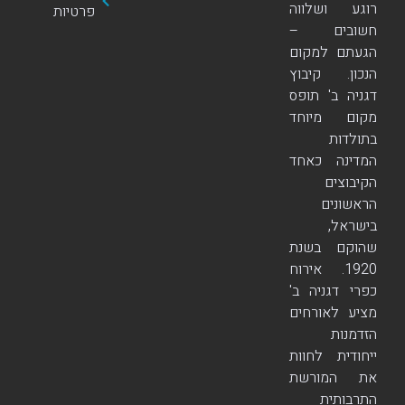
רוגע ושלווה
פרטיות
חשובים –
הגעתם למקום
הנכון. קיבוץ
דגניה ב' תופס
מקום מיוחד
בתולדות
המדינה כאחד
הקיבוצים
הראשונים
בישראל,
שהוקם בשנת
1920. אירוח
כפרי דגניה ב'
מציע לאורחים
הזדמנות
ייחודית לחוות
את המורשת
התרבותית