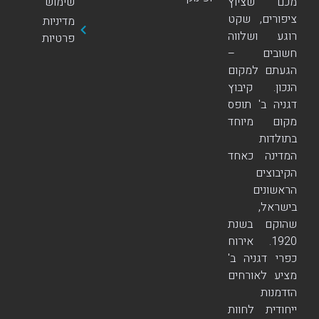
מכם שציוץ
שימוש
ציפורים, שקט
מדיניות
רוגע ושלווה
פרטיות
חשובים –
הגעתם למקום
הנכון. קיבוץ
דגניה ב' תופס
מקום מיוחד
בתולדות
המדינה כאחד
הקיבוצים
הראשונים
בישראל,
שהוקם בשנת
1920. אירוח
כפרי דגניה ב'
מציע לאורחים
הזדמנות
ייחודית לחוות