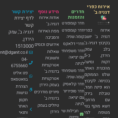
אירוח כפרי
חדרים
מידע נוסף
יצירת קשר
דגניה ב'
והזמנות
אודות אירוח
לדף יצירת
חדר קומפורט
דגניה ב'
קשר
אירוח כפרי
חדר קומפורט
מפת האירוח
דגניה ב', עמק
דגניה ב' יושב
קומה שניה
והסביבה
הירדן,
בקיבוץ דגניה ב'
חדרי דלאקס
אירועים וכנסים
1513000
בלב עמק
חדר משפחתי
שאלות
dganit@dganit.co.il
הירדן, כ-5
עם יציאה
ותשובות
04-
דקות נסיעה
לגינה
אטרקציות
6755660
מהכנרת. האתר
חדר משפחתי
בדגניה ב'
פנו אלינו
שלנו הממוקם
קומה שניה
אטרקציות
בוואטסאפ
בכניסה לקיבוץ
חדר קלאסיק
בעמק הירדן
הצהרת
הוא פינת חמד,
חדר סופיריור
סיורים מודרכים
נגישות
טובלת בירק
עם יציאה
בדגניה ב'
עם מרחבי
תקנון
לגינה
טיולים בעמק
דשא מוקף בנוי
האתר
חבילות שי
הירדן
מטופח. למי
ותנאי
ופינוק